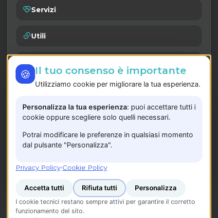
Servizi
Utili
Catalogo
Il tuo consenso è importante
🍪
Utilizziamo cookie per migliorare la tua esperienza.
Lavora con noi
Personalizza la tua esperienza
: puoi accettare tutti i
Privacy Policy
cookie oppure scegliere solo quelli necessari.
Potrai modificare le preferenze in qualsiasi momento
Registrati
dal pulsante "Personalizza".
P.IVA: 05783240657
Privacy Policy
·
Cookie Policy
Accetta tutti
Rifiuta tutti
Personalizza
I cookie tecnici restano sempre attivi per garantire il corretto
funzionamento del sito.