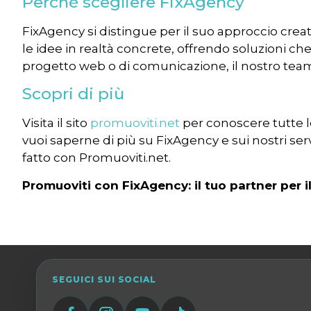
Perché scegliere FixAgency
FixAgency si distingue per il suo approccio creat
le idee in realtà concrete, offrendo soluzioni ch
progetto web o di comunicazione, il nostro team 
Scopri di più
Visita il sito
promuoviti.net
per conoscere tutte le
vuoi saperne di più su FixAgency e sui nostri ser
fatto con Promuoviti.net.
Promuoviti con FixAgency: il tuo partner per i
SEGUICI SUI SOCIAL