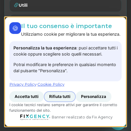
Utili
Catalogo
Il tuo consenso è importante
🍪
Utilizziamo cookie per migliorare la tua esperienza.
Lavora con noi
Personalizza la tua esperienza
: puoi accettare tutti i
Privacy Policy
cookie oppure scegliere solo quelli necessari.
Potrai modificare le preferenze in qualsiasi momento
Registrati
dal pulsante "Personalizza".
P.IVA: 05783240657
Privacy Policy
·
Cookie Policy
Accetta tutti
Rifiuta tutti
Personalizza
I cookie tecnici restano sempre attivi per garantire il corretto
funzionamento del sito.
© 2026 www.fixagency.it —
Fix Agency
—
Banner realizzato da Fix Agency
Facciamo cose…
nuove!