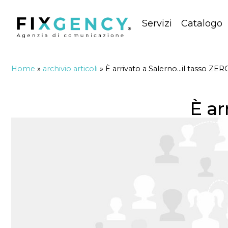
Servizi
Catalogo
Home
»
archivio articoli
»
È arrivato a Salerno…il tasso ZER
È ar