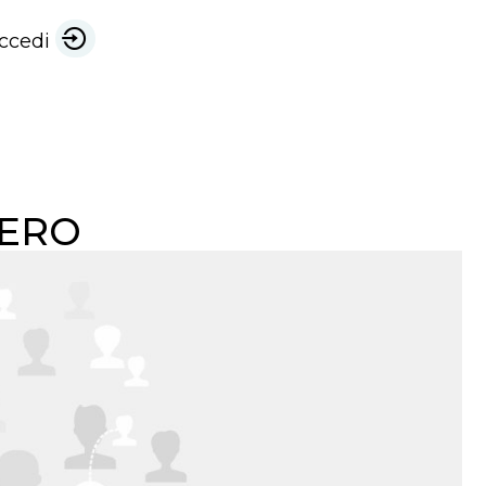
ccedi
 ZERO