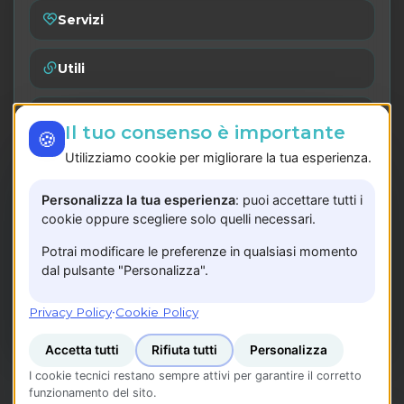
Servizi
Utili
Catalogo
Il tuo consenso è importante
🍪
Utilizziamo cookie per migliorare la tua esperienza.
Lavora con noi
Personalizza la tua esperienza
: puoi accettare tutti i
Privacy Policy
cookie oppure scegliere solo quelli necessari.
Potrai modificare le preferenze in qualsiasi momento
Registrati
dal pulsante "Personalizza".
P.IVA: 05783240657
Privacy Policy
·
Cookie Policy
Accetta tutti
Rifiuta tutti
Personalizza
I cookie tecnici restano sempre attivi per garantire il corretto
funzionamento del sito.