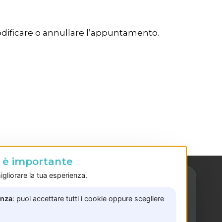
odificare o annullare l’appuntamento.
o è importante
gliorare la tua esperienza.
enza
: puoi accettare tutti i cookie oppure scegliere
Sede Bellizzi
Via Trento, 35