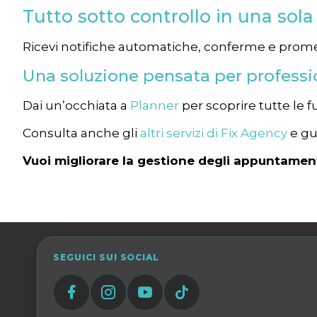
Tutto sotto controllo in una sol
Ricevi notifiche automatiche, conferme e promem
Una soluzione pensata per professio
Dai un’occhiata a
Planner
per scoprire tutte le f
Consulta anche gli
altri servizi di Fix Agency
e gu
Vuoi migliorare la gestione degli appuntamen
SEGUICI SUI SOCIAL