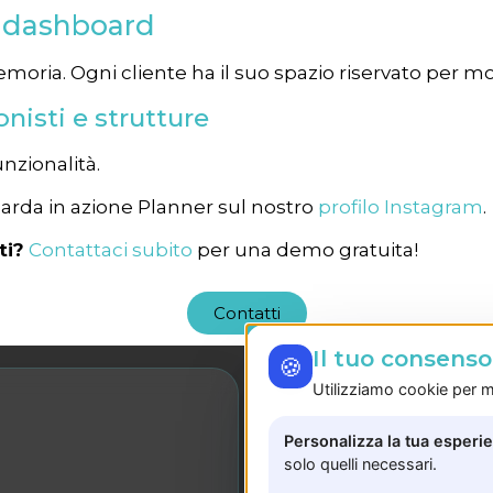
a dashboard
oria. Ogni cliente ha il suo spazio riservato per m
nisti e strutture
unzionalità.
arda in azione Planner sul nostro
profilo Instagram
.
ti?
Contattaci subito
per una demo gratuita!
Contatti
Il tuo consens
🍪
Utilizziamo cookie per mi
LE NOSTRE SEDI
Personalizza la tua esperi
Sede Salerno
solo quelli necessari.
Via J. F. Kennedy, 16