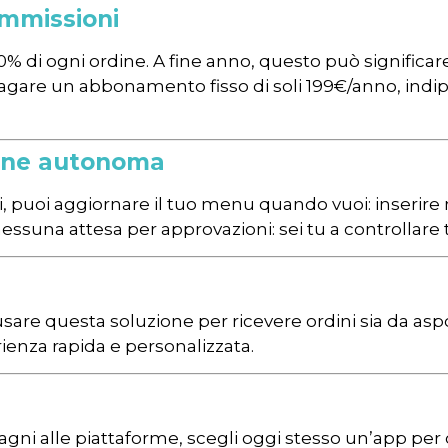
ommissioni
% di ogni ordine. A fine anno, questo può significare
agare un abbonamento fisso di soli 199€/anno, indi
one autonoma
 puoi aggiornare il tuo menu quando vuoi: inserire n
essuna attesa per approvazioni: sei tu a controllare 
 usare questa soluzione per ricevere ordini sia da
rienza rapida e personalizzata.
agni alle piattaforme, scegli oggi stesso un’app per 