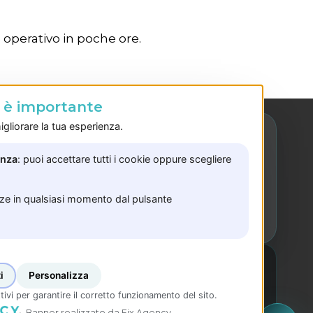
e operativo in poche ore.
o è importante
gliorare la tua esperienza.
enza
: puoi accettare tutti i cookie oppure scegliere
Sede Bellizzi
Via Trento, 35
nze in qualsiasi momento dal pulsante
i
Personalizza
tivi per garantire il corretto funzionamento del sito.
5783240657
Banner realizzato da Fix Agency