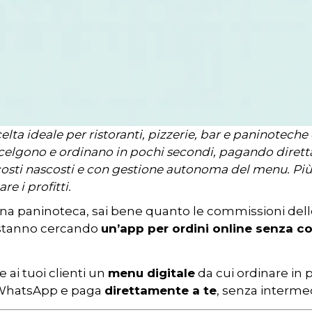
lta ideale per ristoranti, pizzerie, bar e paninoteche
scelgono e ordinano in pochi secondi, pagando dirett
sti nascosti e con gestione autonoma del menu. Più 
 i profitti.
o una paninoteca, sai bene quanto le commissioni dell
à stanno cercando
un’app per ordini online senza c
ai tuoi clienti un
menu digitale
da cui ordinare in po
su WhatsApp e paga
direttamente a te
, senza intermed