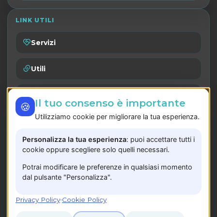
LINK UTILI
Servizi
Utili
Catalogo
Il tuo consenso è importante
🍪
Utilizziamo cookie per migliorare la tua esperienza.
Lavora con noi
Personalizza la tua esperienza
: puoi accettare tutti i
Privacy Policy
cookie oppure scegliere solo quelli necessari.
Potrai modificare le preferenze in qualsiasi momento
Registrati
dal pulsante "Personalizza".
P.IVA: 05783240657
Privacy Policy
·
Cookie Policy