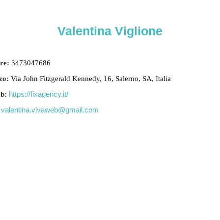
Valentina Viglione
re:
3473047686
zo:
Via John Fitzgerald Kennedy, 16, Salerno, SA, Italia
https://fixagency.it/
eb:
valentina.vivaweb@gmail.com